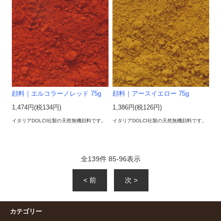
顔料｜エルコラーノレッド 75g
顔料｜アースイエロー 75g
1,474円(税134円)
1,386円(税126円)
イタリアDOLCI社製の天然無機顔料です。
イタリアDOLCI社製の天然無機顔料です。
全
139
件
85
-
96
表示
< 前
次 >
カテゴリー