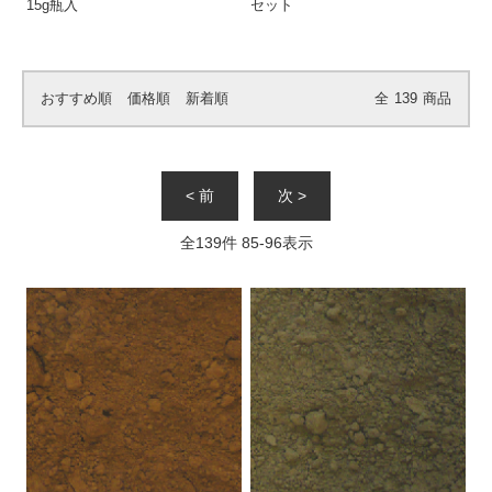
15g瓶入
セット
おすすめ順
価格順
新着順
全
139
商品
< 前
次 >
全
139
件
85
-
96
表示