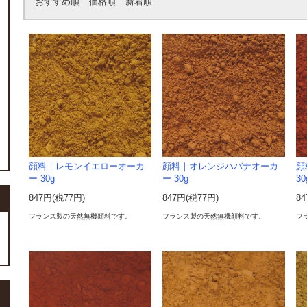
おすすめ順
価格順
新着順
顔料｜レモンイエローオーカ
顔料｜オレンジハバナオーカ
顔
ー 30g
ー 30g
30
847円(税77円)
847円(税77円)
8
フランス製の天然無機顔料です。
フランス製の天然無機顔料です。
フ