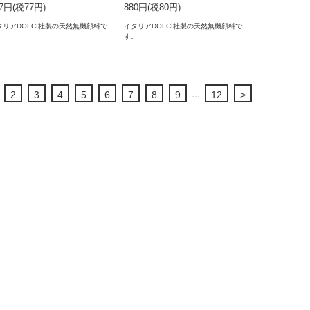
47円(税77円)
880円(税80円)
タリアDOLCI社製の天然無機顔料で
イタリアDOLCI社製の天然無機顔料で
。
す。
...
2
3
4
5
6
7
8
9
12
>