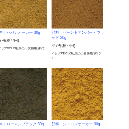
料｜ハバナオーカー 30g
顔料｜バーントアンバー・ウ
ッド 30g
47円(税77円)
847円(税77円)
タリアDOLCI社製の天然無機顔料で
。
イタリアDOLCI社製の天然無機顔料で
す。
料｜ローマンブラック 30g
顔料｜シトロンオーカー 30g