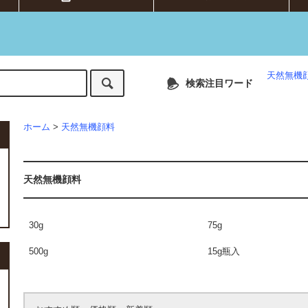
天然無機
検索注目ワード
ホーム
>
天然無機顔料
天然無機顔料
30g
75g
500g
15g瓶入