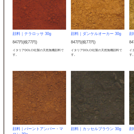
顔料｜テラロッサ 30g
顔料｜ダンケルオーカー 30g
顔
847円(税77円)
847円(税77円)
8
イタリアDOLCI社製の天然無機顔料で
イタリアDOLCI社製の天然無機顔料で
イ
す。
す。
す
顔料｜バーントアンバー・マ
顔料｜カッセルブラウン 30g
顔