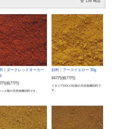
全
139
商品
料｜ダークレッドオーカー
顔料｜アースイエロー 30g
g
847円(税77円)
47円(税77円)
イタリアDOLCI社製の天然無機顔料で
す。
ランス製の天然無機顔料です。