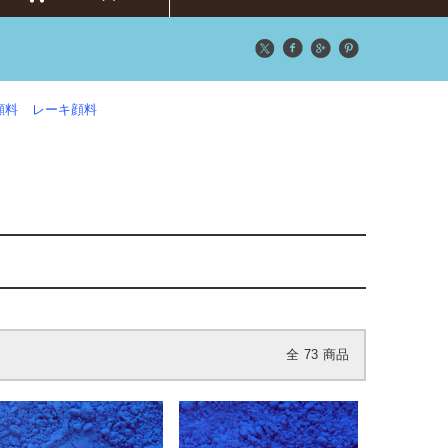
顔料
レーキ顔料
全
73
商品