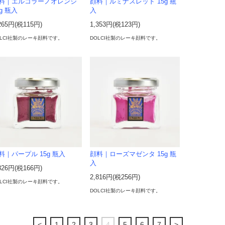
料｜エルコラーノオレンジ
顔料｜ルミナスレッド 15g 瓶
5g 瓶入
入
265円(税115円)
1,353円(税123円)
OLCI社製のレーキ顔料です。
DOLCI社製のレーキ顔料です。
料｜パープル 15g 瓶入
顔料｜ローズマゼンタ 15g 瓶
入
826円(税166円)
2,816円(税256円)
OLCI社製のレーキ顔料です。
DOLCI社製のレーキ顔料です。
<
1
2
3
4
5
6
7
>