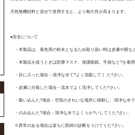
天然無機顔料と混ぜて使用すると、より耐久性が高まります。
●安全について
・本製品は、着色用の粉末となるため取り扱い時は皮膚や眼な
・本製品を扱うときは防塵マスク、保護眼鏡、手袋なと?を着用
・目に入った場合－清浄な水て?よく洗眼してく た?さい。
・皮膚に付着した場合－流水でよく洗浄してくた?さい。
・吸い込んた?場合－空気のきれいな場所に移動し、清浄な水で
・のみ込んた?場合－清浄な水でよくうか?いしてくた?さい。
※異常のある場合は直ちに医師の診断をうけてくた?さい。