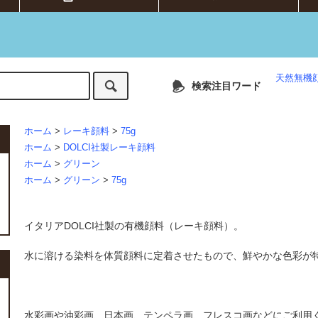
天然無機
検索注目ワード
ホーム
>
レーキ顔料
>
75g
ホーム
>
DOLCI社製レーキ顔料
ホーム
>
グリーン
ホーム
>
グリーン
>
75g
イタリアDOLCI社製の有機顔料（レーキ顔料）。
水に溶ける染料を体質顔料に定着させたもので、鮮やかな色彩が
水彩画や油彩画、日本画、テンペラ画、フレスコ画などにご利用