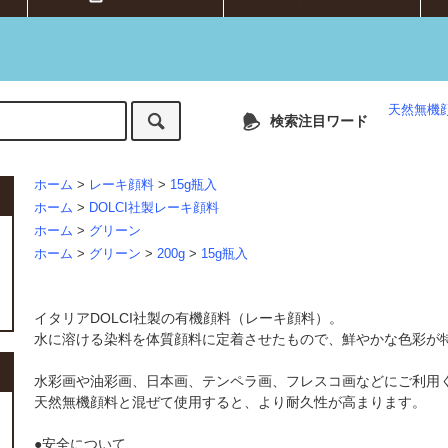
天然無機
検索注目ワード
ホーム
>
レーキ顔料
>
15g瓶入
ホーム
>
DOLCI社製レーキ顔料
ホーム
>
グリーン
ホーム
>
グリーン
>
200g
>
15g瓶入
イタリアDOLCI社製の有機顔料（レーキ顔料）。
水に溶ける染料を体質顔料に定着させたもので、鮮やかな色彩が
水彩画や油彩画、日本画、テンペラ画、フレスコ画などにご利用
天然無機顔料と混ぜて使用すると、より耐久性が高まります。
●安全について