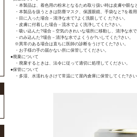
・本製品は、着色用の粉末となるため取り扱い時は皮膚や眼な
・本製品を扱うときは防塵マスク、保護眼鏡、手袋なと?を着用
・目に入った場合－清浄な水て?よく洗眼してく た?さい。
・皮膚に付着した場合－流水でよく洗浄してくた?さい。
・吸い込んた?場合－空気のきれいな場所に移動し、清浄な水で
・のみ込んた?場合－清浄な水でよくうか?いしてくた?さい。
※異常のある場合は直ちに医師の診断をうけてくた?さい。
・お子様の手の届かない所に保管してください。
●廃棄について
・廃棄するときは、法令に従って適切に処理してください。
●保管について
・多湿、水濡れをさけて常温にて屋内倉庫に保管してくた?さい