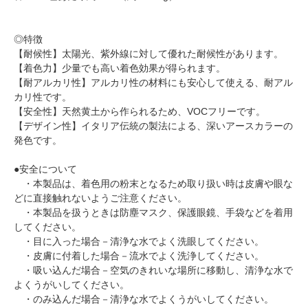
◎特徴
【耐候性】太陽光、紫外線に対して優れた耐候性があります。
【着色力】少量でも高い着色効果が得られます。
【耐アルカリ性】アルカリ性の材料にも安心して使える、耐アル
カリ性です。
【安全性】天然黄土から作られるため、VOCフリーです。
【デザイン性】イタリア伝統の製法による、深いアースカラーの
発色です。
●安全について
・本製品は、着色用の粉末となるため取り扱い時は皮膚や眼な
どに直接触れないようご注意ください。
・本製品を扱うときは防塵マスク、保護眼鏡、手袋などを着用
してください。
・目に入った場合－清浄な水でよく洗眼してください。
・皮膚に付着した場合－流水でよく洗浄してください。
・吸い込んだ場合－空気のきれいな場所に移動し、清浄な水で
よくうがいしてください。
・のみ込んだ場合－清浄な水でよくうがいしてください。