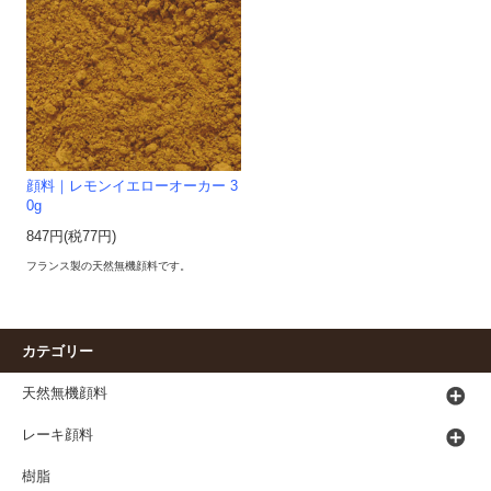
顔料｜レモンイエローオーカー 3
0g
847円(税77円)
フランス製の天然無機顔料です。
カテゴリー
天然無機顔料
レーキ顔料
樹脂