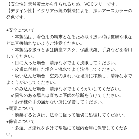
【安全性】天然黄土から作られるため、VOCフリーです。
【デザイン性】イタリア伝統の製法による、深いアースカラーの
発色です。
●安全について
・本製品は、着色用の粉末となるため取り扱い時は皮膚や眼な
どに直接触れないようご注意ください。
・本製品を扱うときは防塵マスク、保護眼鏡、手袋などを着用
してください。
・目に入った場合－清浄な水でよく洗眼してください。
・皮膚に付着した場合－流水でよく洗浄してください。
・吸い込んだ場合－空気のきれいな場所に移動し、清浄な水で
よくうがいしてください。
・のみ込んだ場合－清浄な水でよくうがいしてください。
※異常のある場合は直ちに医師の診断をうけてください。
・お子様の手の届かない所に保管してください。
●廃棄について
・廃棄するときは、法令に従って適切に処理してください。
●保管について
・多湿、水濡れをさけて常温にて屋内倉庫に保管してくださ
い。