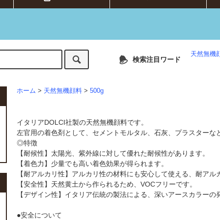
天然無機
検索注目ワード
ホーム
>
天然無機顔料
>
500g
イタリアDOLCI社製の天然無機顔料です。
左官用の着色剤として、セメントモルタル、石灰、プラスターな
◎特徴
【耐候性】太陽光、紫外線に対して優れた耐候性があります。
【着色力】少量でも高い着色効果が得られます。
【耐アルカリ性】アルカリ性の材料にも安心して使える、耐アル
【安全性】天然黄土から作られるため、VOCフリーです。
【デザイン性】イタリア伝統の製法による、深いアースカラーの
●安全について